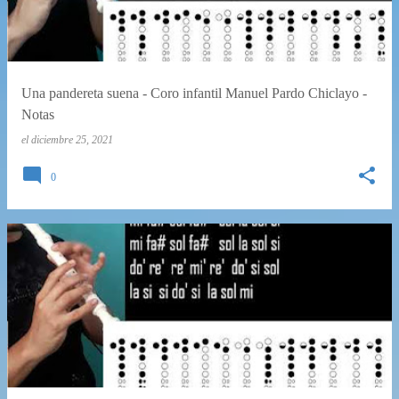
r
a
d
a
Una pandereta suena - Coro infantil Manuel Pardo Chiclayo -
s
Notas
el
diciembre 25, 2021
0