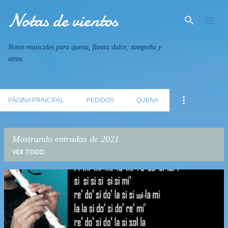
Notas de vientos
Ir al contenido principal
Notas musicales para quena, flauta dulce, zampoña y
otros.
PÁGINA PRINCIPAL
PEDIDOS
QUENA
Mostrando entradas de 2021
VER TODO
E
n
t