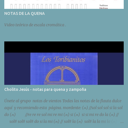
NOTAS DE LA QUENA
Video teórico de escala cromática .
Cholito Jesús - notas para quena y zampoña
Únete al grupo notas de vientos Todas las notas de la flauta dulce
aquí y recomiendo esta página. mordente: (ʍ) //sol sol sol si la sol
do (ʍ) //re re re sol mi re mi (ʍ) si (ʍ) si si mi re do la (ʍ) //
sol# sol# sol# do si la mi (ʍ) // sol# la (ʍ) sol# la la mi la (ʍ)