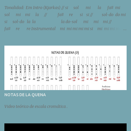
Tonalidad: Em Intro (Kjarkas) // si sol mi la fa# mi
sol mi mi la // fa# re si si // sol-do do mi
si sol-do la la la do-sol mi mi mi //
fa# re re Instrumental mi mi mi mi mi si mi mi mi mi mi
si sol sol sol sol sol re sol sol sol sol sol re // sol do do m...
NOTAS DE LA QUENA
Video teórico de escala cromática .