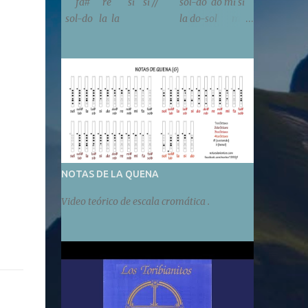
fa# re si si // sol-do do mi si
sol-do la la la do-sol mi
mi mi // fa# re re Instrumental
mi mi mi mi mi si mi mi mi mi mi si
sol sol sol sol sol re sol sol sol sol sol re //
sol do do m...
NOTAS DE LA QUENA
Video teórico de escala cromática .