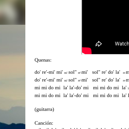
Quenas:
do' re'-mi' mi'
sol"
mi' sol" re' do' la'
m
re'-
mi'-
re-
do' re'-mi' mi'
sol"
mi' sol" re' do' la'
m
re'-
mi'-
re-
mi mi do mi la' la'-do' mi mi mi do mi la'
l
mi mi do mi la' la'-do' mi mi mi do mi la' 
(guitarra)
Canción: