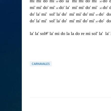
mi' mi' do' mi'
do' la' mi' mi' do' mi'
do' 
re'-
re'-
mi' mi' do' mi'
do' la' mi' mi' do' mi'
do' 
re'-
re'-
do' la' mi' sol' la' do' mi' mi' do' mi'
do' do'
re'-
do' la' mi' sol' la' do' mi' mi' do' mi'
do' do' 
re'-
la' la' sol#' la' mi do la la do re mi sol' la' la' l
CARNAVALES
C