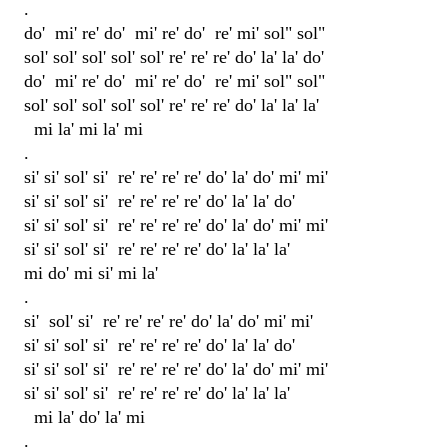
.
do' mi' re' do' mi' re' do' re' mi' sol" sol"
sol' sol' sol' sol' sol' re' re' re' do' la' la' do'
do' mi' re' do' mi' re' do' re' mi' sol" sol"
sol' sol' sol' sol' sol' re' re' re' do' la' la' la'
mi la' mi la' mi
.
si' si' sol' si' re' re' re' re' do' la' do' mi' mi'
si' si' sol' si' re' re' re' re' do' la' la' do'
si' si' sol' si' re' re' re' re' do' la' do' mi' mi'
si' si' sol' si' re' re' re' re' do' la' la' la'
mi do' mi si' mi la'
.
si' sol' si' re' re' re' re' do' la' do' mi' mi'
si' si' sol' si' re' re' re' re' do' la' la' do'
si' si' sol' si' re' re' re' re' do' la' do' mi' mi'
si' si' sol' si' re' re' re' re' do' la' la' la'
mi la' do' la' mi
.