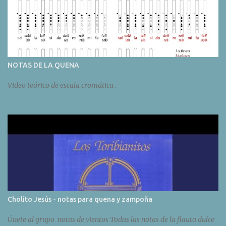
NOTAS DE LA QUENA
Video teórico de escala cromática .
Cholito Jesús - notas para quena y zampoña
Únete al grupo notas de vientos Todas las notas de la flauta dulce