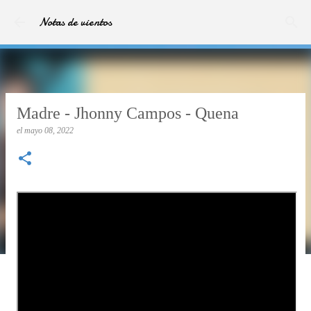
Ir al contenido principal
Notas de vientos
Madre - Jhonny Campos - Quena
el
mayo 08, 2022