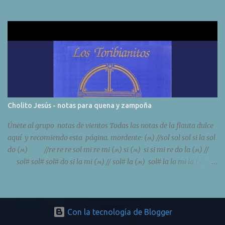
Cholito Jesús - notas para quena y zampoña
Únete al grupo notas de vientos Todas las notas de la flauta dulce
aquí y recomiendo esta página. mordente: (ʍ) //sol sol sol si la sol
do (ʍ) //re re re sol mi re mi (ʍ) si (ʍ) si si mi re do la (ʍ) //
sol# sol# sol# do si la mi (ʍ) // sol# la (ʍ) sol# la la mi la (ʍ)
re (ʍ) do si do do do min 2:20 //mi (ʍ) do si la si do la
//do (ʍ) la sol fa sol la fa do (ʍ) si re do si la (ʍ) sol mi (ʍ) //
la (ʍ) sol si la sol mi re do (ʍ) // //sol# sol# sol# sol# la si do (ʍ) la
//mi mi mi mi fa# sol# la mi do do si (ʍ) mi do si la//
Con la tecnología de Blogger
la la sol# sol# mi re do// /// re- sol s...