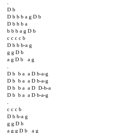
.
D b
D b b b a g D b
D b b b a
b b b a g D b
c c c c b
D b b b-a g
g g D b
a g D b a g
.
D b b a a D b-a-g
D b b a a D b-a-g
D b b a a D D-b-a
D b b a a D b-a-g
.
c c c b
D b b-a g
g g D b
a g g D b a g