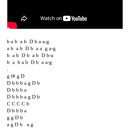
b a b a b D b a a-g
a b a b D b a a g a-g
b a b D b a b D b-a
b a b a b D b a a-g
.
g f# g D
D b b b a g D b
D b b b a
D b b b a g D b
C C C C b
D b b b a
g g D b
a g D b a g