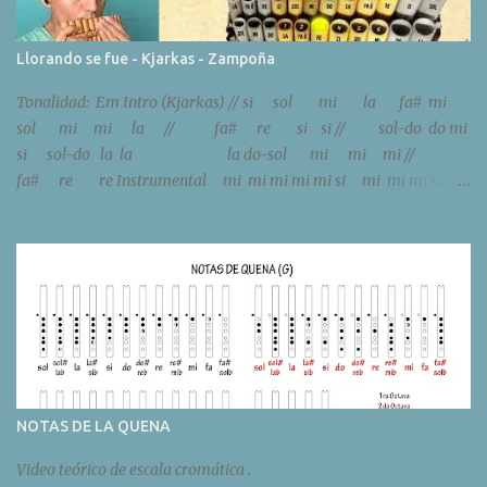
Llorando se fue - Kjarkas - Zampoña
Tonalidad: Em Intro (Kjarkas) // si sol mi la fa# mi
sol mi mi la // fa# re si si // sol-do do mi
si sol-do la la la do-sol mi mi mi //
fa# re re Instrumental mi mi mi mi mi si mi mi mi mi mi
si sol sol sol sol sol re sol sol sol sol sol re // sol do do m...
NOTAS DE LA QUENA
Video teórico de escala cromática .