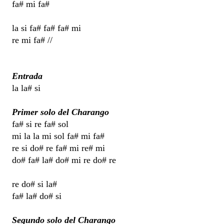
fa# mi fa#
la si fa# fa# fa# mi
re mi fa# //
Entrada
la la# si
Primer solo del Charango
fa# si re fa# sol
mi la la mi sol fa# mi fa#
re si do# re fa# mi re# mi
do# fa# la# do# mi re do# re
re do# si la#
fa# la# do# si
Segundo solo del Charango