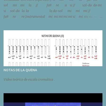
sol mi mi la // fa# re si si // sol-do do mi
si sol-do la la la do-sol mi mi mi //
fa# re re Instrumental mi mi mi mi mi si mi mi mi mi mi
si sol sol sol sol sol re sol sol sol sol sol re // sol do do m...
NOTAS DE LA QUENA
Video teórico de escala cromática .