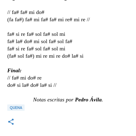
// fa# fa# mi do#
(fa fa#) fa# mi fa# fa# mi re# mi re //
fa# si re fa# sol fa# sol mi
fa# la# do# mi sol fa# sol fa#
fa# si re fa# sol fa# sol mi
(fa# sol fa#) mi re mi re do# la# si
Final:
// fa# mi do# re
do# si la# do# la# si //
Notas escritas por
Pedro Ávila
.
QUENA