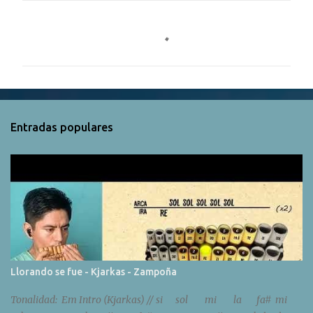
C
o
m
e
n
t
Entradas populares
a
r
i
o
s
Llorando se fue - Kjarkas - Zampoña
Tonalidad: Em Intro (Kjarkas) // si sol mi la fa# mi