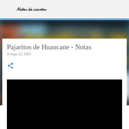
Ir al contenido principal
Notas de vientos
Pajaritos de Huancane - Notas
el
mayo 22, 2020