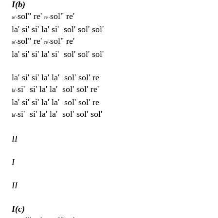
I(b)
sol" re'
sol" re'
re'-
re'-
la' si' si' la' si' sol' sol' sol'
sol" re'
sol" re'
re'-
re'-
la' si' si' la' si' sol' sol' sol'
la' si' si' la' la' sol' sol' re
si' si' la' la' sol' sol' re'
la'-
la' si' si' la' la' sol' sol' re
si' si' la' la' sol' sol' sol'
la'-
II
I
II
I(c)