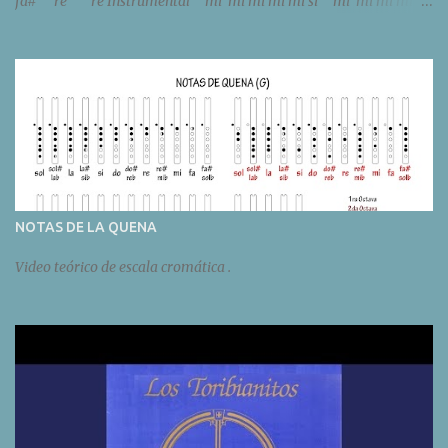
fa# re re Instrumental mi mi mi mi mi si mi mi mi mi mi
si sol sol sol sol sol re sol sol sol sol sol re // sol do do m...
NOTAS DE LA QUENA
Video teórico de escala cromática .