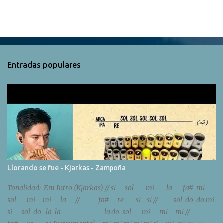
o
m
e
n
t
Entradas populares
a
r
i
o
s
Llorando se fue - Kjarkas - Zampoña
Tonalidad: Em Intro (Kjarkas) // si sol mi la fa# mi
sol mi mi la // fa# re si si // sol-do do mi
si sol-do la la la do-sol mi mi mi //