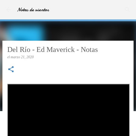
Ir al contenido principal
Notas de vientos
Del Río - Ed Maverick - Notas
el
marzo 21, 2020