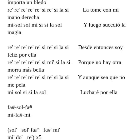
importa un bledo
re' re' re' re' re' si re' si la si La tome con mi
mano derecha
mi-sol sol mi si si la sol Y luego sucedió la
magia
re' re' re' re' re' si re' si la si Desde entonces soy
feliz por ella
re' re' re' re' re' si mi' si la si Porque no hay otra
morra más bella
re' re' re' re' re' si re' si la si Y aunque sea que no
me pela
mi sol si si la sol Lucharé por ella
fa#-sol-fa#
mi-fa#-mi
(sol' sol' fa#' fa#' mi'
mi' do' re') x5