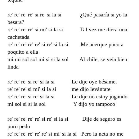
re' re' re' re' si re' si la si ¿Qué pasaría si yo la
besara?
re' re' re' re' si mi' si la si Tal vez me diera una
cachetada
re' re' re' re' re' si re' si la si Me acerque poco a
poquito a ella
mi mi sol sol mi si si la sol Al chile, se veía bien
linda
re' re' re' si re' si la si Le dije oye bésame,
re' re' re' si mi' si la si me dijo levántate
re' re' re' si re' si la si Le dije no estoy jugando
mi sol si si la sol Y dijo yo tampoco
re' re' re' re' re' si re' si la si Dije de seguro es
puro pedo
re' re' re' re' re' re' si mi' si la si Pero la neta no me