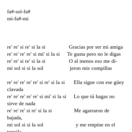
fa#-sol-fa#
mi-fa#-mi
re' re' si re' si la si Gracias por ser mi amiga
re' re' re' re' si mi' si la si Te gusta pero no le digas
re' re' si re' si la si O al menos eso me di-
mi sol si si la sol jeron mis compillas
re' re' re' re' re' si re' si la si Ella sigue con ese güey
clavada
re' re' re' re' re' si mi' si la si Lo que tú hagas no
sirve de nada
re' re' re' si re' si la si Me agarraron de
bajada,
mi sol si si la sol y me empine en el
tequila