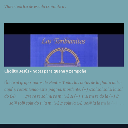
Video teórico de escala cromática .
Cholito Jesús - notas para quena y zampoña
Únete al grupo notas de vientos Todas las notas de la flauta dulce
aquí y recomiendo esta página. mordente: (ʍ) //sol sol sol si la sol
do (ʍ) //re re re sol mi re mi (ʍ) si (ʍ) si si mi re do la (ʍ) //
sol# sol# sol# do si la mi (ʍ) // sol# la (ʍ) sol# la la mi la (ʍ)
re (ʍ) do si do do do min 2:20 //mi (ʍ) do si la si do la
//do (ʍ) la sol fa sol la fa do (ʍ) si re do si la (ʍ) sol mi (ʍ) //
la (ʍ) sol si la sol mi re do (ʍ) // //sol# sol# sol# sol# la si do (ʍ) la