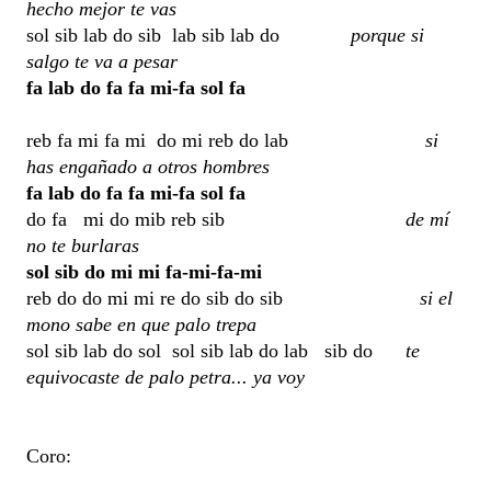
hecho mejor te vas
sol sib lab do sib lab sib lab do
porque si
salgo te va a pesar
fa lab do fa fa mi-fa sol fa
reb fa mi fa mi do mi reb do lab
si
has engañado a otros hombres
fa lab do fa fa mi-fa sol fa
do fa mi do mib reb sib
de mí
no te burlaras
sol sib do mi mi fa-mi-fa-mi
reb do do mi mi re do sib do sib
si el
mono sabe en que palo trepa
sol sib lab do sol sol sib lab do lab sib do
te
equivocaste de palo petra... ya voy
Coro: