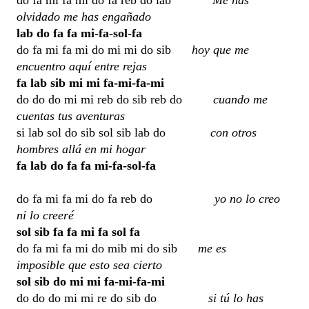
do fa mi fa mi do fa reb do lab
Me has
olvidado me has engañado
lab do fa fa mi-fa-sol-fa
do fa mi fa mi do mi mi do sib
hoy que me
encuentro aquí entre rejas
fa lab sib mi mi fa-mi-fa-mi
do do do mi mi reb do sib reb do
cuando me
cuentas tus aventuras
si lab sol do sib sol sib lab do
con otros
hombres allá en mi hogar
fa lab do fa fa mi-fa-sol-fa
do fa mi fa mi do fa reb do
yo no lo creo
ni lo creeré
sol sib fa fa mi fa sol fa
do fa mi fa mi do mib mi do sib
me es
imposible que esto sea cierto
sol sib do mi mi fa-mi-fa-mi
do do do mi mi re do sib do
si tú lo has