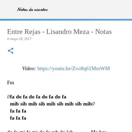
Ir al contenido principal
Notas de vientos
Entre Rejas - Lisandro Meza - Notas
el
mayo 18, 2017
Video:
https://youtu.be/Zvo8q61MmWM
Fm
//fa do fa do fa do fa do fa
mib sib mib sib mib sib mib sib mib//
fa fa fa
fa fa fa