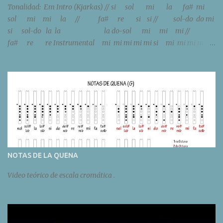
Tonalidad: Em Intro (Kjarkas) // si sol mi la fa# mi
sol mi mi la // fa# re si si // sol-do do mi
si sol-do la la la do-sol mi mi mi //
fa# re re Instrumental mi mi mi mi mi si mi mi mi mi mi
si sol sol sol sol sol re sol sol sol sol sol re // sol do do m...
NOTAS DE LA QUENA
Video teórico de escala cromática .