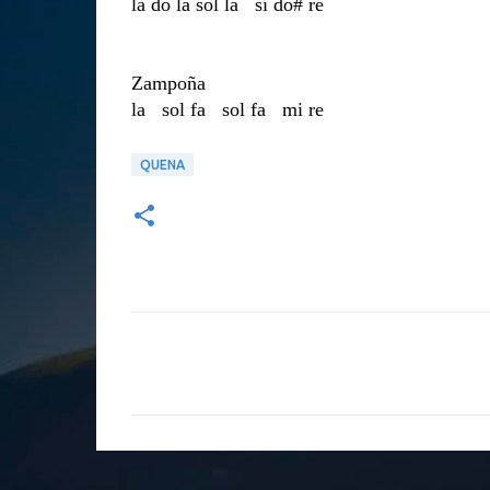
la do la sol la si do# re
Zampoña
la sol fa sol fa mi re
QUENA
C
o
m
e
n