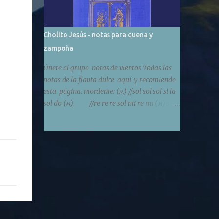
Cholito Jesús - notas para quena y
zampoña
Únete al grupo notas de vientos Todas las
notas de la flauta dulce aquí y recomiendo
esta página. mordente: (ʍ) //sol sol sol si la
sol do (ʍ) //re re re sol mi re mi (ʍ) si
(ʍ) si si mi re do la (ʍ) // sol# sol# sol#
do si la mi (ʍ) // sol# la (ʍ) sol# la la mi la
(ʍ) re (ʍ) do si do do do min 2:20 //mi
(ʍ) do si la si do la //do (ʍ) la sol
fa sol la fa do (ʍ) si re do si la (ʍ) sol mi (ʍ)
// la (ʍ) sol si la sol mi re do (ʍ) // //sol#
sol# sol# sol# la si do (ʍ) la //mi mi mi mi
fa# sol# la mi do do si (ʍ) mi do si la//
la la sol# sol# mi re do// /// re- sol s...