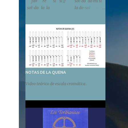
fa# re si si // sol-do do mi si
sol-do la la la do-sol mi
mi mi // fa# re re Instrumental
mi mi mi mi mi si mi mi mi mi mi si
sol sol sol sol sol re sol sol sol sol sol re //
sol do do m...
NOTAS DE LA QUENA
Video teórico de escala cromática .