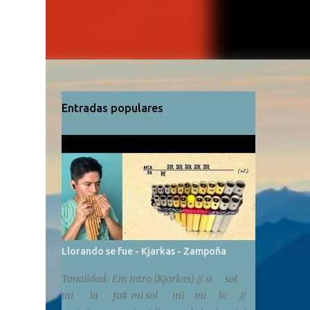
Entradas populares
Llorando se fue - Kjarkas - Zampoña
Tonalidad: Em Intro (Kjarkas) // si sol
mi la fa# mi sol mi mi la //