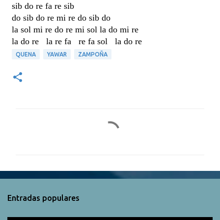
sib do re fa re sib
do sib do re mi re do sib do
la sol mi re do re mi sol la do mi re
la do re la re fa re fa sol la do re
QUENA
YAWAR
ZAMPOÑA
C
o
m
e
n
t
Entradas populares
a