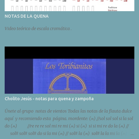
NOTAS DE LA QUENA
Video teórico de escala cromática .
Cholito Jesús - notas para quena y zampoña
Únete al grupo notas de vientos Todas las notas de la flauta dulce
aquí y recomiendo esta página. mordente: (ʍ) //sol sol sol si la sol
do (ʍ) //re re re sol mi re mi (ʍ) si (ʍ) si si mi re do la (ʍ) //
sol# sol# sol# do si la mi (ʍ) // sol# la (ʍ) sol# la la mi la (ʍ)