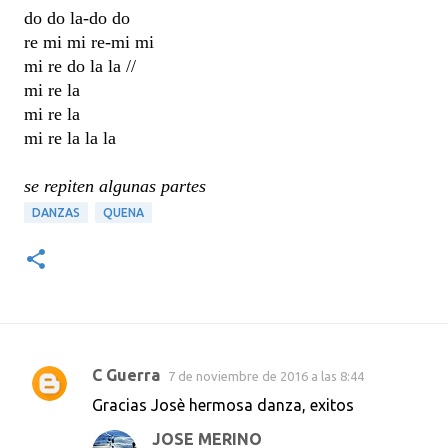
do do la-do do
re mi mi re-mi mi
mi re do la la //
mi re la
mi re la
mi re la la la
se repiten algunas partes
DANZAS
QUENA
C Guerra
7 de noviembre de 2016 a las 8:44
C
Gracias Josè hermosa danza, exitos
o
JOSE MERINO
m