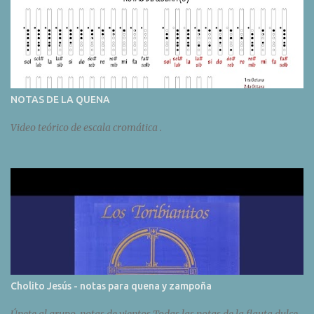
NOTAS DE LA QUENA
Video teórico de escala cromática .
Cholito Jesús - notas para quena y zampoña