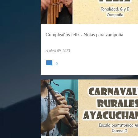
Cumpleaños feliz - Notas para zampoña
el
abril 09, 2023
0
CARNAVALES
QUENA
TUTORIALES