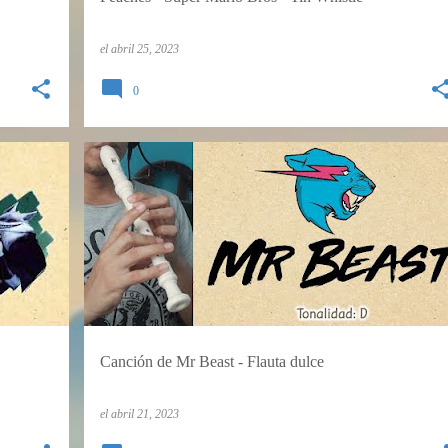
el
abril 25, 2023
0
FLAUTA DULCE
TUTORIALES
Canción de Mr Beast - Flauta dulce
el
abril 21, 2023