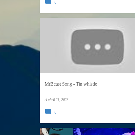
0
TIN WHISTLE
MrBeast Song - Tin whistle
el
abril 21, 2023
0