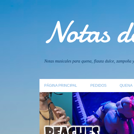
Notas de
Notas musicales para quena, flauta dulce, zampoña y
PÁGINA PRINCIPAL
PEDIDOS
QUENA
E
QUENA
TUTORIALES
n
t
r