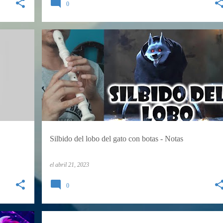
0
FLAUTA DULCE
TABLATURAS
TUTORIALES
Silbido del lobo del gato con botas - Notas
el
abril 21, 2023
0