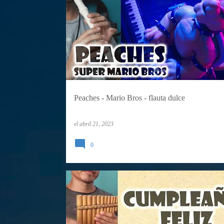
FLAUTA DULCE
TABLATURAS
TUTORIALES
Peaches - Mario Bros - flauta dulce
el
abril 21, 2023
0
TUTORIALES
ZAMPOÑA