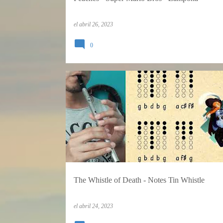
el
abril 26, 2023
0
TABLATURAS
TIN WHISTLE
TUTORIALES
The Whistle of Death - Notes Tin Whistle
el
abril 24, 2023