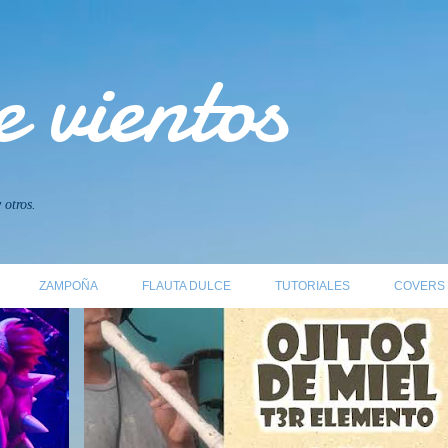
Ir al contenido principal
 vientos
 otros.
ZAMPOÑA
FLAUTA DULCE
TUTORIALES
COVERS
FLAUTA DULCE