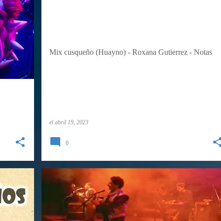
QUENA
Mix cusqueño (Huayno) - Roxana Gutierrez - Notas
el
abril 19, 2023
0
QUENA