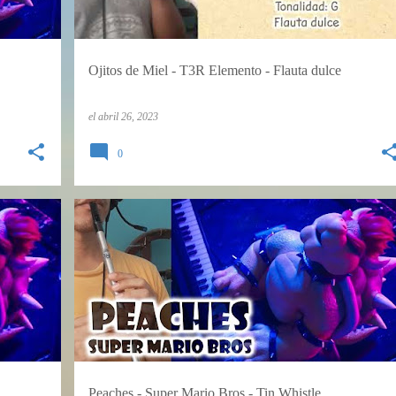
Ojitos de Miel - T3R Elemento - Flauta dulce
el
abril 26, 2023
0
TABLATURAS
TIN WHISTLE
Peaches - Super Mario Bros - Tin Whistle