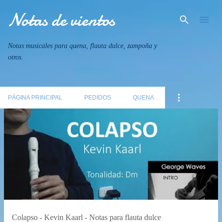
Notas de vientos
Ir al contenido principal
Notas musicales para quena, flauta dulce, zampoña y
otros.
PÁGINA PRINCIPAL
PEDIDOS
QUENA
E
n
t
r
a
d
a
Colapso - Kevin Kaarl - Notas para flauta dulce