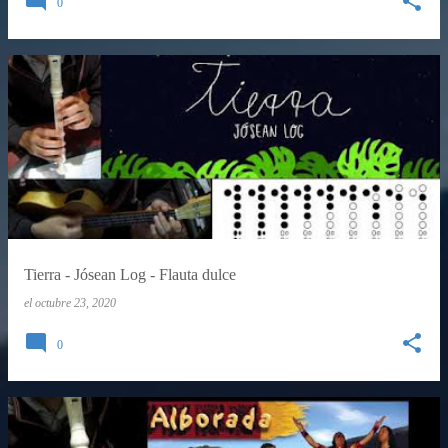
0
Tierra - Jósean Log - Flauta dulce
el
octubre 23, 2020
0