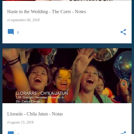
Haste to the Wedding - The Corrs - Notes
el
septiembre 06, 2018
0
Llorarás - Chila Jatun - Notas
el
agosto 15, 2018