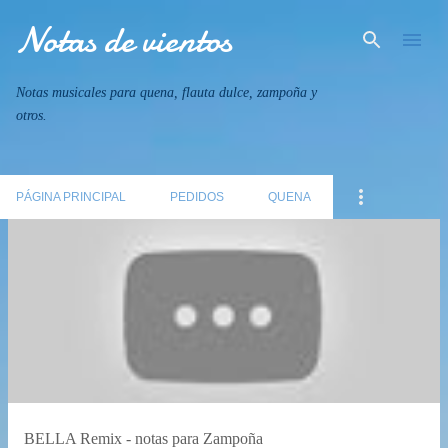
Notas de vientos
Ir al contenido principal
Notas musicales para quena, flauta dulce, zampoña y
otros.
PÁGINA PRINCIPAL
PEDIDOS
QUENA
E
n
t
r
a
d
a
BELLA Remix - notas para Zampoña