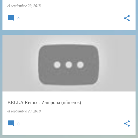
s
el
septiembre 29, 2018
0
BELLA Remix - Zampoña (números)
el
septiembre 29, 2018
0