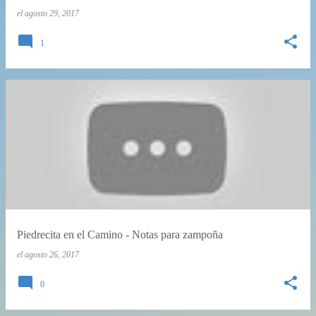
s
el
agosto 29, 2017
1
Piedrecita en el Camino - Notas para zampoña
el
agosto 26, 2017
0