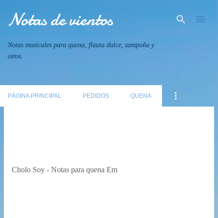
Notas de vientos
Ir al contenido principal
Notas musicales para quena, flauta dulce, zampoña y
otros.
PÁGINA PRINCIPAL
PEDIDOS
QUENA
E
n
t
r
Cholo Soy - Notas para quena Em
a
d
a